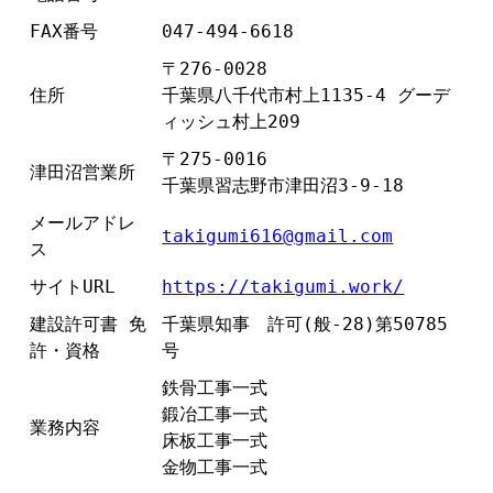
FAX番号
047-494-6618
〒276-0028
住所
千葉県八千代市村上1135-4 グーデ
ィッシュ村上209
〒275-0016
津田沼営業所
千葉県習志野市津田沼3-9-18
メールアドレ
takigumi616@gmail.com
ス
サイトURL
https://takigumi.work/
建設許可書 免
千葉県知事 許可(般-28)第50785
許・資格
号
鉄骨工事一式
鍛冶工事一式
業務内容
床板工事一式
金物工事一式